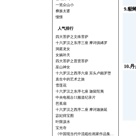
一览众山小
9.貂
彝族太婆
憧憬
人气排行
四大菩萨之文殊菩萨
十六罗汉之东序三座 摩诃俱絺罗
洞庭龙女
女娲补天
四大菩萨之普贤菩萨
10.
巫山神女
十六罗汉之西序六座 宾头卢颇罗堕
袁生中的艺术之旅
雪莲花
十六罗汉之东序七座 迦留陀夷
中央电视台11频道纪录片
芭蕉扇
十六罗汉之西序二座 摩诃迦旃延
宓妃得宝图
叶限汲水
宝光寺
《中国现当代中流砥柱画家作品集…