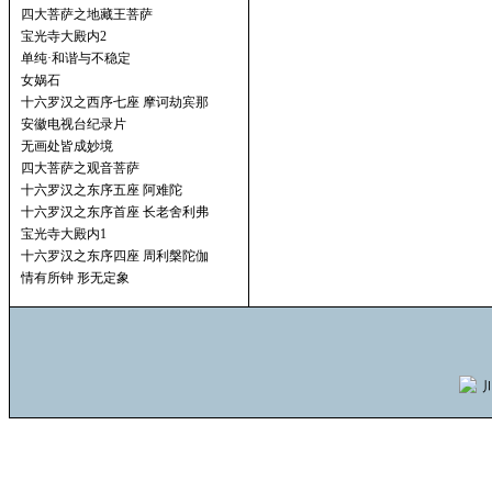
四大菩萨之地藏王菩萨
宝光寺大殿内2
单纯·和谐与不稳定
女娲石
十六罗汉之西序七座 摩诃劫宾那
安徽电视台纪录片
无画处皆成妙境
四大菩萨之观音菩萨
十六罗汉之东序五座 阿难陀
十六罗汉之东序首座 长老舍利弗
宝光寺大殿内1
十六罗汉之东序四座 周利槃陀伽
情有所钟 形无定象
川