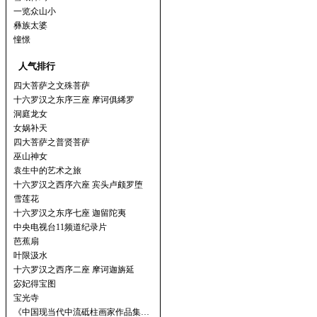
一览众山小
彝族太婆
憧憬
人气排行
四大菩萨之文殊菩萨
十六罗汉之东序三座 摩诃俱絺罗
洞庭龙女
女娲补天
四大菩萨之普贤菩萨
巫山神女
袁生中的艺术之旅
十六罗汉之西序六座 宾头卢颇罗堕
雪莲花
十六罗汉之东序七座 迦留陀夷
中央电视台11频道纪录片
芭蕉扇
叶限汲水
十六罗汉之西序二座 摩诃迦旃延
宓妃得宝图
宝光寺
《中国现当代中流砥柱画家作品集…