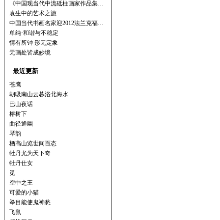
《中国现当代中流砥柱画家作品集…
袁生中的艺术之旅
中国当代书画名家迎2012法兰克福…
单纯·和谐与不稳定
情有所钟 形无定象
无画处皆成妙境
最近更新
苍鹰
朝吸南山云暮浴北海水
巴山夜话
榕树下
曲径通幽
琴韵
栖高山览世间百态
牡丹尤为天下奇
牡丹仕女
觅
空中之王
可爱的小猫
举目能使鬼神愁
飞鼠