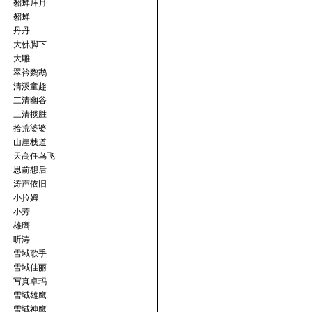
貂蝉拜月
貂蝉
丹丹
大佛脚下
大雕
翠衿鹦鹉
清溪童趣
三清幽谷
三清揽胜
拾荒婆婆
山崖栈道
天高任鸟飞
思前想后
涛声依旧
小拉姆
小芳
雄鹰
听涛
雪域歌手
雪域佳丽
写真卓玛
雪域雄鹰
雪域神鹰