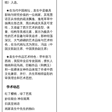
睛》入选。
★在当代中国画坛，袁生中是极具
影响与研究价值的一位画家。其笔墨
语言从传统的疏淡飘逸、逸笔草草中
抽离出形态美、黑白构成关系及可变
性，又借鉴了西方艺术的造型、体
量、结构等美感元素，展示为极具个
性的艺术旨趣与审美追求，那种坦荡
深沉、大气磅礴的艺术品味与艺术特
色，在当代画坛尤为突出。冯远（中
国文联副主席、中国美协副主席）
★袁生中作品艺术特色：早年曾习
西画，美院毕业后专攻国画，擅长人
物画和花鸟画。巨幅作品《和阗玉》
和一批裸体女神作品体现了作者中西
文化兼容、并行、共生而相得益彰的
审美理念和艺术思想。
学术动态
红了樱桃，绿了芭蕉
妙在能合 神在能离
归真堂画语
画家袁生中先生的独白