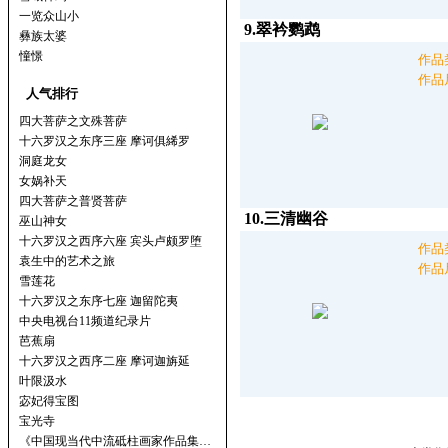
一览众山小
9.翠衿鹦鹉
彝族太婆
憧憬
作品
作品
人气排行
四大菩萨之文殊菩萨
十六罗汉之东序三座 摩诃俱絺罗
洞庭龙女
女娲补天
四大菩萨之普贤菩萨
10.三清幽谷
巫山神女
十六罗汉之西序六座 宾头卢颇罗堕
作品
袁生中的艺术之旅
作品
雪莲花
十六罗汉之东序七座 迦留陀夷
中央电视台11频道纪录片
芭蕉扇
十六罗汉之西序二座 摩诃迦旃延
叶限汲水
宓妃得宝图
宝光寺
《中国现当代中流砥柱画家作品集…