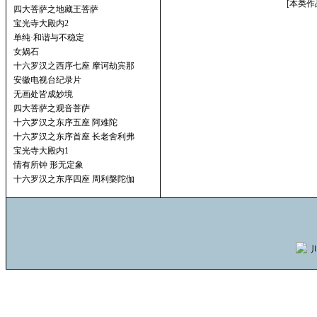
[本类作品
四大菩萨之地藏王菩萨
宝光寺大殿内2
单纯·和谐与不稳定
女娲石
十六罗汉之西序七座 摩诃劫宾那
安徽电视台纪录片
无画处皆成妙境
四大菩萨之观音菩萨
十六罗汉之东序五座 阿难陀
十六罗汉之东序首座 长老舍利弗
宝光寺大殿内1
情有所钟 形无定象
十六罗汉之东序四座 周利槃陀伽
川