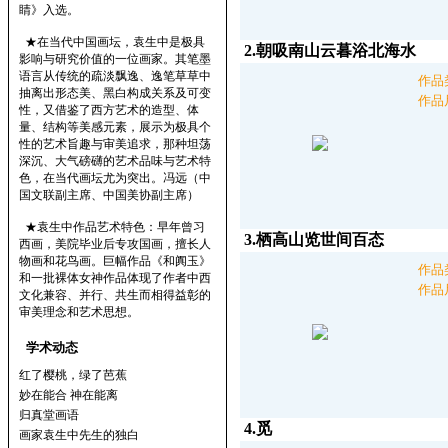
睛》入选。
★在当代中国画坛，袁生中是极具
2.朝吸南山云暮浴北海水
影响与研究价值的一位画家。其笔墨
语言从传统的疏淡飘逸、逸笔草草中
作品
抽离出形态美、黑白构成关系及可变
作品
性，又借鉴了西方艺术的造型、体
量、结构等美感元素，展示为极具个
性的艺术旨趣与审美追求，那种坦荡
深沉、大气磅礴的艺术品味与艺术特
色，在当代画坛尤为突出。冯远（中
国文联副主席、中国美协副主席）
★袁生中作品艺术特色：早年曾习
3.栖高山览世间百态
西画，美院毕业后专攻国画，擅长人
物画和花鸟画。巨幅作品《和阗玉》
作品
和一批裸体女神作品体现了作者中西
作品
文化兼容、并行、共生而相得益彰的
审美理念和艺术思想。
学术动态
红了樱桃，绿了芭蕉
妙在能合 神在能离
归真堂画语
4.觅
画家袁生中先生的独白