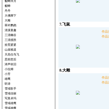
貂蝉拜月
貂蝉
丹丹
大佛脚下
大雕
7.飞鼠
翠衿鹦鹉
清溪童趣
作品
三清幽谷
作品
三清揽胜
拾荒婆婆
山崖栈道
天高任鸟飞
思前想后
涛声依旧
小拉姆
8.大雕
小芳
作品
雄鹰
作品
听涛
雪域歌手
雪域佳丽
写真卓玛
雪域雄鹰
雪域神鹰