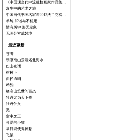
《中国现当代中流砥柱画家作品集…
袁生中的艺术之旅
中国当代书画名家迎2012法兰克福…
单纯·和谐与不稳定
情有所钟 形无定象
无画处皆成妙境
最近更新
苍鹰
朝吸南山云暮浴北海水
巴山夜话
榕树下
曲径通幽
琴韵
栖高山览世间百态
牡丹尤为天下奇
牡丹仕女
觅
空中之王
可爱的小猫
举目能使鬼神愁
飞鼠