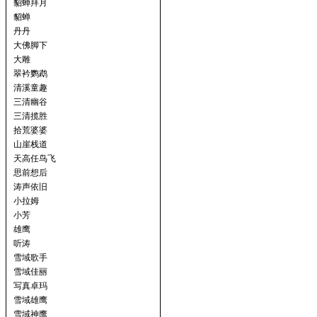
貂蝉拜月
貂蝉
丹丹
大佛脚下
大雕
翠衿鹦鹉
清溪童趣
三清幽谷
三清揽胜
拾荒婆婆
山崖栈道
天高任鸟飞
思前想后
涛声依旧
小拉姆
小芳
雄鹰
听涛
雪域歌手
雪域佳丽
写真卓玛
雪域雄鹰
雪域神鹰