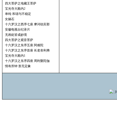
四大菩萨之地藏王菩萨
宝光寺大殿内2
单纯·和谐与不稳定
女娲石
十六罗汉之西序七座 摩诃劫宾那
安徽电视台纪录片
无画处皆成妙境
四大菩萨之观音菩萨
十六罗汉之东序五座 阿难陀
十六罗汉之东序首座 长老舍利弗
宝光寺大殿内1
十六罗汉之东序四座 周利槃陀伽
情有所钟 形无定象
川