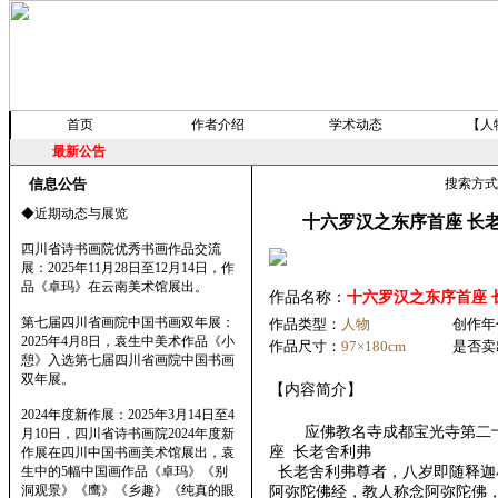
首页
作者介绍
学术动态
【人
最新公告
信息公告
搜索方
◆近期动态与展览
十六罗汉之东序首座 长
四川省诗书画院优秀书画作品交流
展：2025年11月28日至12月14日，作
品《卓玛》在云南美术馆展出。
作品名称：
十六罗汉之东序首座 
第七届四川省画院中国书画双年展：
作品类型：
人物
创作年
2025年4月8日，袁生中美术作品《小
作品尺寸：
97×180cm
是否卖
憩》入选第七届四川省画院中国书画
双年展。
【内容简介】
2024年度新作展：2025年3月14日至4
应佛教名寺成都宝光寺第
月10日，四川省诗书画院2024年度新
座 长老舍利弗
作展在四川中国书画美术馆展出，袁
生中的5幅中国画作品《卓玛》《别
长老舍利弗尊者，八岁即随释迦
洞观景》《鹰》《乡趣》《纯真的眼
阿弥陀佛经，教人称念阿弥陀佛