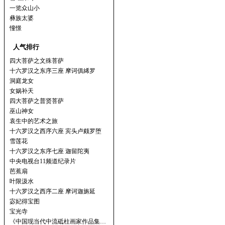
一览众山小
彝族太婆
憧憬
人气排行
四大菩萨之文殊菩萨
十六罗汉之东序三座 摩诃俱絺罗
洞庭龙女
女娲补天
四大菩萨之普贤菩萨
巫山神女
袁生中的艺术之旅
十六罗汉之西序六座 宾头卢颇罗堕
雪莲花
十六罗汉之东序七座 迦留陀夷
中央电视台11频道纪录片
芭蕉扇
叶限汲水
十六罗汉之西序二座 摩诃迦旃延
宓妃得宝图
宝光寺
《中国现当代中流砥柱画家作品集…