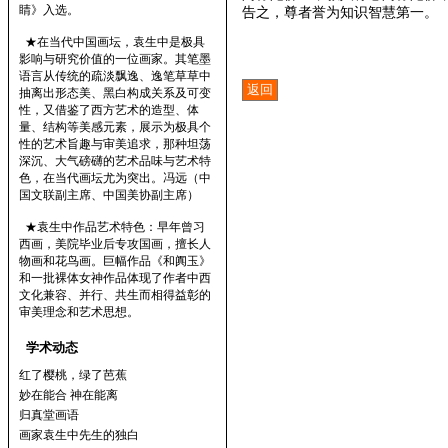
睛》入选。
告之，尊者誉为知识智慧第一。
★在当代中国画坛，袁生中是极具
影响与研究价值的一位画家。其笔墨
语言从传统的疏淡飘逸、逸笔草草中
抽离出形态美、黑白构成关系及可变
性，又借鉴了西方艺术的造型、体
量、结构等美感元素，展示为极具个
性的艺术旨趣与审美追求，那种坦荡
深沉、大气磅礴的艺术品味与艺术特
色，在当代画坛尤为突出。冯远（中
国文联副主席、中国美协副主席）
★袁生中作品艺术特色：早年曾习
西画，美院毕业后专攻国画，擅长人
物画和花鸟画。巨幅作品《和阗玉》
和一批裸体女神作品体现了作者中西
文化兼容、并行、共生而相得益彰的
审美理念和艺术思想。
学术动态
红了樱桃，绿了芭蕉
妙在能合 神在能离
归真堂画语
画家袁生中先生的独白