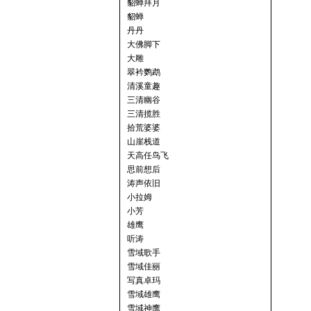
貂蝉拜月
貂蝉
丹丹
大佛脚下
大雕
翠衿鹦鹉
清溪童趣
三清幽谷
三清揽胜
拾荒婆婆
山崖栈道
天高任鸟飞
思前想后
涛声依旧
小拉姆
小芳
雄鹰
听涛
雪域歌手
雪域佳丽
写真卓玛
雪域雄鹰
雪域神鹰