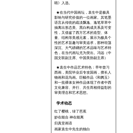
睛》入选。
★在当代中国画坛，袁生中是极具
影响与研究价值的一位画家。其笔墨
语言从传统的疏淡飘逸、逸笔草草中
抽离出形态美、黑白构成关系及可变
性，又借鉴了西方艺术的造型、体
量、结构等美感元素，展示为极具个
性的艺术旨趣与审美追求，那种坦荡
深沉、大气磅礴的艺术品味与艺术特
色，在当代画坛尤为突出。冯远（中
国文联副主席、中国美协副主席）
★袁生中作品艺术特色：早年曾习
西画，美院毕业后专攻国画，擅长人
物画和花鸟画。巨幅作品《和阗玉》
和一批裸体女神作品体现了作者中西
文化兼容、并行、共生而相得益彰的
审美理念和艺术思想。
学术动态
红了樱桃，绿了芭蕉
妙在能合 神在能离
归真堂画语
画家袁生中先生的独白