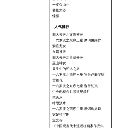
一览众山小
彝族太婆
憧憬
人气排行
四大菩萨之文殊菩萨
十六罗汉之东序三座 摩诃俱絺罗
洞庭龙女
女娲补天
四大菩萨之普贤菩萨
巫山神女
袁生中的艺术之旅
十六罗汉之西序六座 宾头卢颇罗堕
雪莲花
十六罗汉之东序七座 迦留陀夷
中央电视台11频道纪录片
芭蕉扇
叶限汲水
十六罗汉之西序二座 摩诃迦旃延
宓妃得宝图
宝光寺
《中国现当代中流砥柱画家作品集…