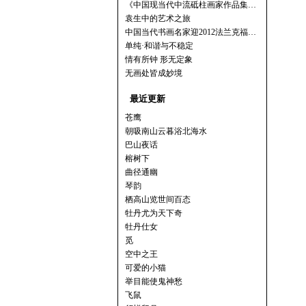
《中国现当代中流砥柱画家作品集…
袁生中的艺术之旅
中国当代书画名家迎2012法兰克福…
单纯·和谐与不稳定
情有所钟 形无定象
无画处皆成妙境
最近更新
苍鹰
朝吸南山云暮浴北海水
巴山夜话
榕树下
曲径通幽
琴韵
栖高山览世间百态
牡丹尤为天下奇
牡丹仕女
觅
空中之王
可爱的小猫
举目能使鬼神愁
飞鼠