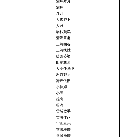
貂蝉拜月
貂蝉
丹丹
大佛脚下
大雕
翠衿鹦鹉
清溪童趣
三清幽谷
三清揽胜
拾荒婆婆
山崖栈道
天高任鸟飞
思前想后
涛声依旧
小拉姆
小芳
雄鹰
听涛
雪域歌手
雪域佳丽
写真卓玛
雪域雄鹰
雪域神鹰