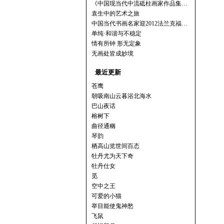
《中国现当代中流砥柱画家作品集…
袁生中的艺术之旅
中国当代书画名家迎2012法兰克福…
单纯·和谐与不稳定
情有所钟 形无定象
无画处皆成妙境
最近更新
苍鹰
朝吸南山云暮浴北海水
巴山夜话
榕树下
曲径通幽
琴韵
栖高山览世间百态
牡丹尤为天下奇
牡丹仕女
觅
空中之王
可爱的小猫
举目能使鬼神愁
飞鼠