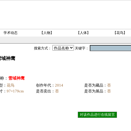
学术动态
【人物】
【人体】
【花鸟】
搜索方式：
关键字：
雪域神鹰
称：
雪域神鹰
型：
花鸟
创作年代：
2014
是否为藏品：
否
寸：
97×179cm
是否卖出：
否
是否为展品：
否