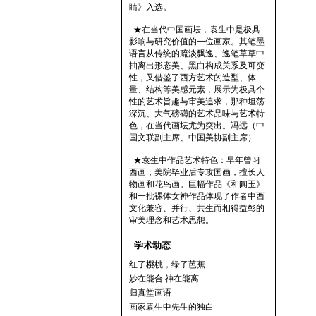
睛》入选。
★在当代中国画坛，袁生中是极具
影响与研究价值的一位画家。其笔墨
语言从传统的疏淡飘逸、逸笔草草中
抽离出形态美、黑白构成关系及可变
性，又借鉴了西方艺术的造型、体
量、结构等美感元素，展示为极具个
性的艺术旨趣与审美追求，那种坦荡
深沉、大气磅礴的艺术品味与艺术特
色，在当代画坛尤为突出。冯远（中
国文联副主席、中国美协副主席）
★袁生中作品艺术特色：早年曾习
西画，美院毕业后专攻国画，擅长人
物画和花鸟画。巨幅作品《和阗玉》
和一批裸体女神作品体现了作者中西
文化兼容、并行、共生而相得益彰的
审美理念和艺术思想。
学术动态
红了樱桃，绿了芭蕉
妙在能合 神在能离
归真堂画语
画家袁生中先生的独白