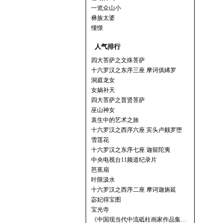
一览众山小
彝族太婆
憧憬
人气排行
四大菩萨之文殊菩萨
十六罗汉之东序三座 摩诃俱絺罗
洞庭龙女
女娲补天
四大菩萨之普贤菩萨
巫山神女
袁生中的艺术之旅
十六罗汉之西序六座 宾头卢颇罗堕
雪莲花
十六罗汉之东序七座 迦留陀夷
中央电视台11频道纪录片
芭蕉扇
叶限汲水
十六罗汉之西序二座 摩诃迦旃延
宓妃得宝图
宝光寺
《中国现当代中流砥柱画家作品集…