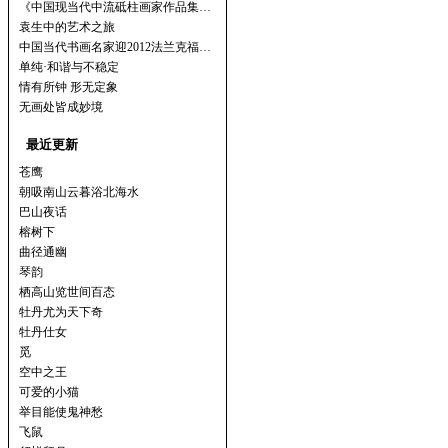
《中国现当代中流砥柱画家作品集…
袁生中的艺术之旅
中国当代书画名家迎2012法兰克福…
单纯·和谐与不稳定
情有所钟 形无定象
无画处皆成妙境
最近更新
苍鹰
朝吸南山云暮浴北海水
巴山夜话
榕树下
曲径通幽
琴韵
栖高山览世间百态
牡丹尤为天下奇
牡丹仕女
觅
空中之王
可爱的小猫
举目能使鬼神愁
飞鼠