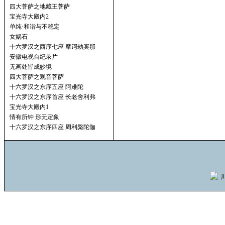
四大菩萨之地藏王菩萨
宝光寺大殿内2
单纯·和谐与不稳定
女娲石
十六罗汉之西序七座 摩诃劫宾那
安徽电视台纪录片
无画处皆成妙境
四大菩萨之观音菩萨
十六罗汉之东序五座 阿难陀
十六罗汉之东序首座 长老舍利弗
宝光寺大殿内1
情有所钟 形无定象
十六罗汉之东序四座 周利槃陀伽
川