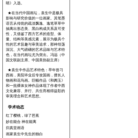
睛》入选。
★在当代中国画坛，袁生中是极具
影响与研究价值的一位画家。其笔墨
语言从传统的疏淡飘逸、逸笔草草中
抽离出形态美、黑白构成关系及可变
性，又借鉴了西方艺术的造型、体
量、结构等美感元素，展示为极具个
性的艺术旨趣与审美追求，那种坦荡
深沉、大气磅礴的艺术品味与艺术特
色，在当代画坛尤为突出。冯远（中
国文联副主席、中国美协副主席）
★袁生中作品艺术特色：早年曾习
西画，美院毕业后专攻国画，擅长人
物画和花鸟画。巨幅作品《和阗玉》
和一批裸体女神作品体现了作者中西
文化兼容、并行、共生而相得益彰的
审美理念和艺术思想。
学术动态
红了樱桃，绿了芭蕉
妙在能合 神在能离
归真堂画语
画家袁生中先生的独白