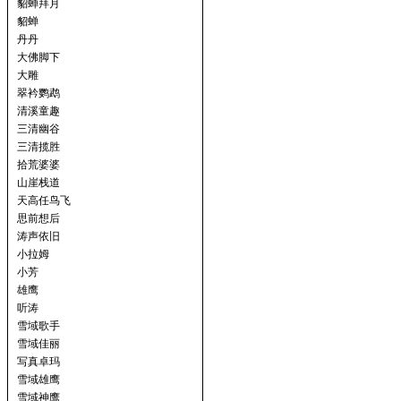
貂蝉拜月
貂蝉
丹丹
大佛脚下
大雕
翠衿鹦鹉
清溪童趣
三清幽谷
三清揽胜
拾荒婆婆
山崖栈道
天高任鸟飞
思前想后
涛声依旧
小拉姆
小芳
雄鹰
听涛
雪域歌手
雪域佳丽
写真卓玛
雪域雄鹰
雪域神鹰