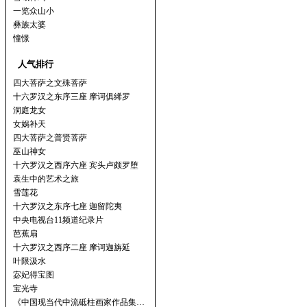
一览众山小
彝族太婆
憧憬
人气排行
四大菩萨之文殊菩萨
十六罗汉之东序三座 摩诃俱絺罗
洞庭龙女
女娲补天
四大菩萨之普贤菩萨
巫山神女
十六罗汉之西序六座 宾头卢颇罗堕
袁生中的艺术之旅
雪莲花
十六罗汉之东序七座 迦留陀夷
中央电视台11频道纪录片
芭蕉扇
十六罗汉之西序二座 摩诃迦旃延
叶限汲水
宓妃得宝图
宝光寺
《中国现当代中流砥柱画家作品集…