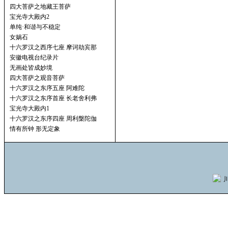
四大菩萨之地藏王菩萨
宝光寺大殿内2
单纯·和谐与不稳定
女娲石
十六罗汉之西序七座 摩诃劫宾那
安徽电视台纪录片
无画处皆成妙境
四大菩萨之观音菩萨
十六罗汉之东序五座 阿难陀
十六罗汉之东序首座 长老舍利弗
宝光寺大殿内1
十六罗汉之东序四座 周利槃陀伽
情有所钟 形无定象
川