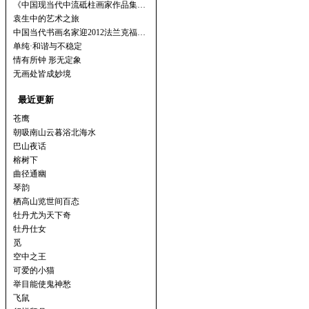
《中国现当代中流砥柱画家作品集…
袁生中的艺术之旅
中国当代书画名家迎2012法兰克福…
单纯·和谐与不稳定
情有所钟 形无定象
无画处皆成妙境
最近更新
苍鹰
朝吸南山云暮浴北海水
巴山夜话
榕树下
曲径通幽
琴韵
栖高山览世间百态
牡丹尤为天下奇
牡丹仕女
觅
空中之王
可爱的小猫
举目能使鬼神愁
飞鼠