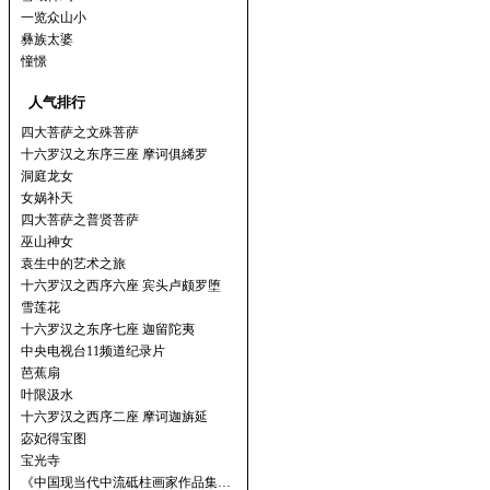
一览众山小
彝族太婆
憧憬
人气排行
四大菩萨之文殊菩萨
十六罗汉之东序三座 摩诃俱絺罗
洞庭龙女
女娲补天
四大菩萨之普贤菩萨
巫山神女
袁生中的艺术之旅
十六罗汉之西序六座 宾头卢颇罗堕
雪莲花
十六罗汉之东序七座 迦留陀夷
中央电视台11频道纪录片
芭蕉扇
叶限汲水
十六罗汉之西序二座 摩诃迦旃延
宓妃得宝图
宝光寺
《中国现当代中流砥柱画家作品集…