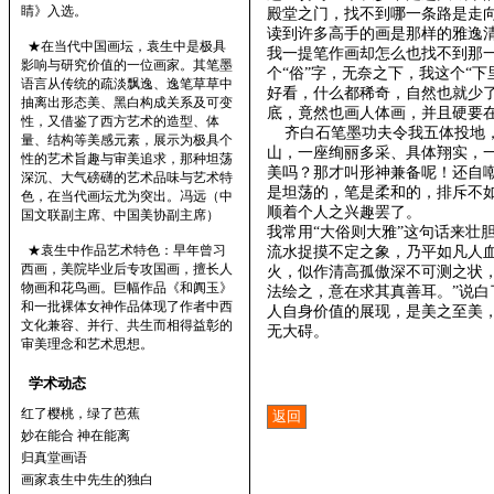
睛》入选。
殿堂之门，找不到哪一条路是走
读到许多高手的画是那样的雅逸
★在当代中国画坛，袁生中是极具
我一提笔作画却怎么也找不到那
影响与研究价值的一位画家。其笔墨
个“俗”字，无奈之下，我这个“
语言从传统的疏淡飘逸、逸笔草草中
好看，什么都稀奇，自然也就少了
抽离出形态美、黑白构成关系及可变
底，竟然也画人体画，并且硬要
性，又借鉴了西方艺术的造型、体
齐白石笔墨功夫令我五体投地，
量、结构等美感元素，展示为极具个
山，一座绚丽多采、具体翔实，
性的艺术旨趣与审美追求，那种坦荡
美吗？那才叫形神兼备呢！还自嘲
深沉、大气磅礴的艺术品味与艺术特
是坦荡的，笔是柔和的，排斥不
色，在当代画坛尤为突出。冯远（中
顺着个人之兴趣罢了。
国文联副主席、中国美协副主席）
我常用“大俗则大雅”这句话来壮
★袁生中作品艺术特色：早年曾习
流水捉摸不定之象，乃平如凡人
西画，美院毕业后专攻国画，擅长人
火，似作清高孤傲深不可测之状
物画和花鸟画。巨幅作品《和阗玉》
法绘之，意在求其真善耳。”说
和一批裸体女神作品体现了作者中西
人自身价值的展现，是美之至美
文化兼容、并行、共生而相得益彰的
无大碍。
审美理念和艺术思想。
学术动态
红了樱桃，绿了芭蕉
妙在能合 神在能离
归真堂画语
画家袁生中先生的独白