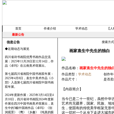
首页
作者介绍
学术动态
【人
最新公告
信息公告
搜索方
◆近期动态与展览
画家袁生中先生的独白
四川省诗书画院优秀书画作品交流
展：2025年11月28日至12月14日，作
品《卓玛》在云南美术馆展出。
作品名称：
画家袁生中先生的独
第七届四川省画院中国书画双年展：
作品类型：
学术动态
创作年
2025年4月8日，袁生中美术作品《小
作品尺寸：
是否卖
憩》入选第七届四川省画院中国书画
双年展。
【内容简介】
2024年度新作展：2025年3月14日至4
当今已是二十一世纪，虽然中华
月10日，四川省诗书画院2024年度新
艺术尚无疆界，国家、民族、地
作展在四川中国书画美术馆展出，袁
生中的5幅中国画作品《卓玛》《别
生，使固有的传统美学框架无形
洞观景》《鹰》《乡趣》《纯真的眼
这一切对一个从乡下走进大城市