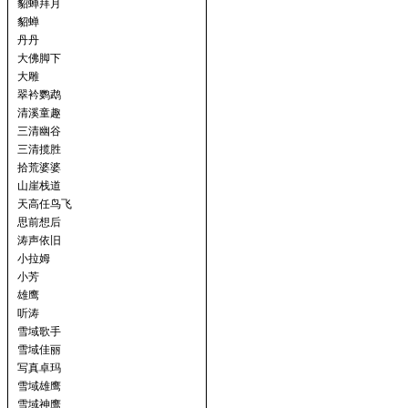
貂蝉拜月
貂蝉
丹丹
大佛脚下
大雕
翠衿鹦鹉
清溪童趣
三清幽谷
三清揽胜
拾荒婆婆
山崖栈道
天高任鸟飞
思前想后
涛声依旧
小拉姆
小芳
雄鹰
听涛
雪域歌手
雪域佳丽
写真卓玛
雪域雄鹰
雪域神鹰