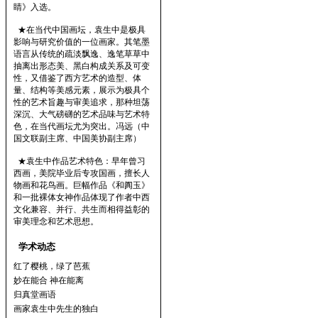
睛》入选。
★在当代中国画坛，袁生中是极具
影响与研究价值的一位画家。其笔墨
语言从传统的疏淡飘逸、逸笔草草中
抽离出形态美、黑白构成关系及可变
性，又借鉴了西方艺术的造型、体
量、结构等美感元素，展示为极具个
性的艺术旨趣与审美追求，那种坦荡
深沉、大气磅礴的艺术品味与艺术特
色，在当代画坛尤为突出。冯远（中
国文联副主席、中国美协副主席）
★袁生中作品艺术特色：早年曾习
西画，美院毕业后专攻国画，擅长人
物画和花鸟画。巨幅作品《和阗玉》
和一批裸体女神作品体现了作者中西
文化兼容、并行、共生而相得益彰的
审美理念和艺术思想。
学术动态
红了樱桃，绿了芭蕉
妙在能合 神在能离
归真堂画语
画家袁生中先生的独白