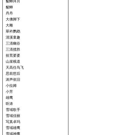
貂蝉拜月
貂蝉
丹丹
大佛脚下
大雕
翠衿鹦鹉
清溪童趣
三清幽谷
三清揽胜
拾荒婆婆
山崖栈道
天高任鸟飞
思前想后
涛声依旧
小拉姆
小芳
雄鹰
听涛
雪域歌手
雪域佳丽
写真卓玛
雪域雄鹰
雪域神鹰