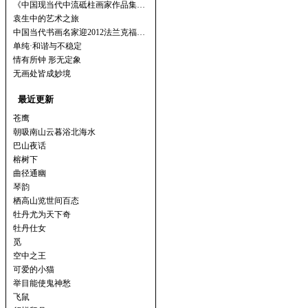
《中国现当代中流砥柱画家作品集…
袁生中的艺术之旅
中国当代书画名家迎2012法兰克福…
单纯·和谐与不稳定
情有所钟 形无定象
无画处皆成妙境
最近更新
苍鹰
朝吸南山云暮浴北海水
巴山夜话
榕树下
曲径通幽
琴韵
栖高山览世间百态
牡丹尤为天下奇
牡丹仕女
觅
空中之王
可爱的小猫
举目能使鬼神愁
飞鼠