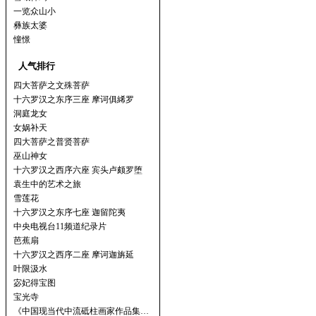
一览众山小
彝族太婆
憧憬
人气排行
四大菩萨之文殊菩萨
十六罗汉之东序三座 摩诃俱絺罗
洞庭龙女
女娲补天
四大菩萨之普贤菩萨
巫山神女
十六罗汉之西序六座 宾头卢颇罗堕
袁生中的艺术之旅
雪莲花
十六罗汉之东序七座 迦留陀夷
中央电视台11频道纪录片
芭蕉扇
十六罗汉之西序二座 摩诃迦旃延
叶限汲水
宓妃得宝图
宝光寺
《中国现当代中流砥柱画家作品集…