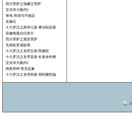
四大菩萨之地藏王菩萨
宝光寺大殿内2
单纯·和谐与不稳定
女娲石
十六罗汉之西序七座 摩诃劫宾那
安徽电视台纪录片
四大菩萨之观音菩萨
无画处皆成妙境
十六罗汉之东序五座 阿难陀
十六罗汉之东序首座 长老舍利弗
宝光寺大殿内1
情有所钟 形无定象
十六罗汉之东序四座 周利槃陀伽
川