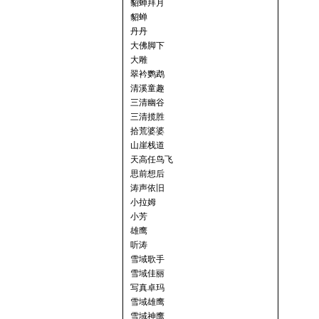
貂蝉拜月
貂蝉
丹丹
大佛脚下
大雕
翠衿鹦鹉
清溪童趣
三清幽谷
三清揽胜
拾荒婆婆
山崖栈道
天高任鸟飞
思前想后
涛声依旧
小拉姆
小芳
雄鹰
听涛
雪域歌手
雪域佳丽
写真卓玛
雪域雄鹰
雪域神鹰