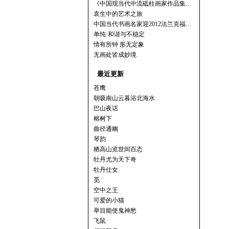
《中国现当代中流砥柱画家作品集…
袁生中的艺术之旅
中国当代书画名家迎2012法兰克福…
单纯·和谐与不稳定
情有所钟 形无定象
无画处皆成妙境
最近更新
苍鹰
朝吸南山云暮浴北海水
巴山夜话
榕树下
曲径通幽
琴韵
栖高山览世间百态
牡丹尤为天下奇
牡丹仕女
觅
空中之王
可爱的小猫
举目能使鬼神愁
飞鼠