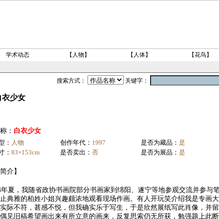
学术动态
【人物】
【人体】
【花鸟】
搜索方式：
关键字：
白衣少女
称：
白衣少女
型：
人物
创作年代：
1997
是否为藏品：
是
寸：
83×153cm
是否卖出：
否
是否为展品：
是
简介】
4年夏，我随省政协书画院部分书画家到绵阳、遂宁等地参观交流并参与
止典雅的柏姓小姐兴趣颇浓地观看现场作画。有人开玩笑介绍我是专画大
实际不符，甚感不悦，但我确实乐于写生，于是欣然展纸写此肖像，并留
偶见旧稿希望画出来有所立意的画来，反复思索仍无所获，勉强题上此断