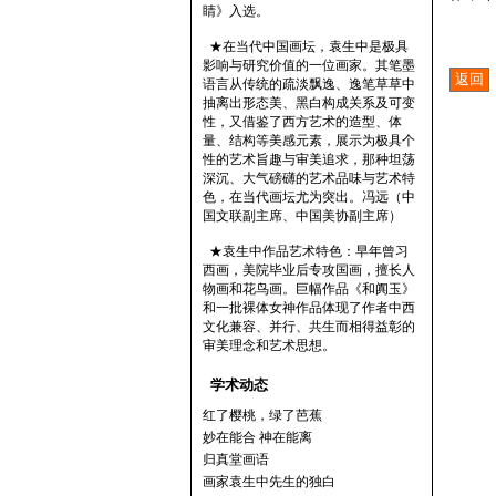
睛》入选。
★在当代中国画坛，袁生中是极具
影响与研究价值的一位画家。其笔墨
语言从传统的疏淡飘逸、逸笔草草中
抽离出形态美、黑白构成关系及可变
性，又借鉴了西方艺术的造型、体
量、结构等美感元素，展示为极具个
性的艺术旨趣与审美追求，那种坦荡
深沉、大气磅礴的艺术品味与艺术特
色，在当代画坛尤为突出。冯远（中
国文联副主席、中国美协副主席）
★袁生中作品艺术特色：早年曾习
西画，美院毕业后专攻国画，擅长人
物画和花鸟画。巨幅作品《和阗玉》
和一批裸体女神作品体现了作者中西
文化兼容、并行、共生而相得益彰的
审美理念和艺术思想。
学术动态
红了樱桃，绿了芭蕉
妙在能合 神在能离
归真堂画语
画家袁生中先生的独白