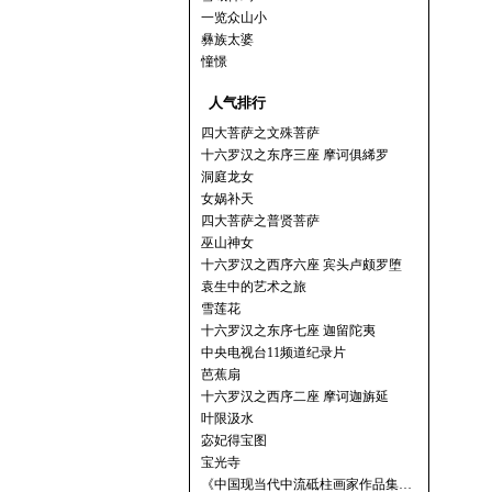
一览众山小
彝族太婆
憧憬
人气排行
四大菩萨之文殊菩萨
十六罗汉之东序三座 摩诃俱絺罗
洞庭龙女
女娲补天
四大菩萨之普贤菩萨
巫山神女
十六罗汉之西序六座 宾头卢颇罗堕
袁生中的艺术之旅
雪莲花
十六罗汉之东序七座 迦留陀夷
中央电视台11频道纪录片
芭蕉扇
十六罗汉之西序二座 摩诃迦旃延
叶限汲水
宓妃得宝图
宝光寺
《中国现当代中流砥柱画家作品集…