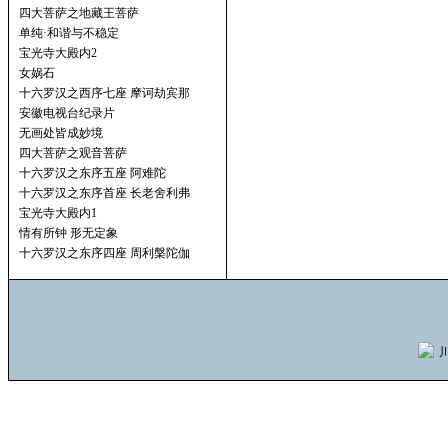
四大菩萨之地藏王菩萨
单纯·和谐与不稳定
宝光寺大殿内2
女娲石
十六罗汉之西序七座 摩诃劫宾那
安徽电视台纪录片
无画处皆成妙境
四大菩萨之观音菩萨
十六罗汉之东序五座 阿难陀
十六罗汉之东序首座 长老舍利弗
宝光寺大殿内1
情有所钟 形无定象
十六罗汉之东序四座 周利槃陀伽
川