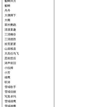
貂蝉拜月
貂蝉
丹丹
大佛脚下
大雕
翠衿鹦鹉
清溪童趣
三清幽谷
三清揽胜
拾荒婆婆
山崖栈道
天高任鸟飞
思前想后
涛声依旧
小拉姆
小芳
雄鹰
听涛
雪域歌手
雪域佳丽
写真卓玛
雪域雄鹰
雪域神鹰