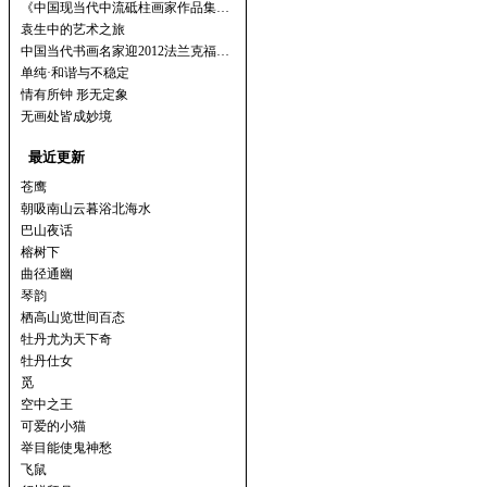
《中国现当代中流砥柱画家作品集…
袁生中的艺术之旅
中国当代书画名家迎2012法兰克福…
单纯·和谐与不稳定
情有所钟 形无定象
无画处皆成妙境
最近更新
苍鹰
朝吸南山云暮浴北海水
巴山夜话
榕树下
曲径通幽
琴韵
栖高山览世间百态
牡丹尤为天下奇
牡丹仕女
觅
空中之王
可爱的小猫
举目能使鬼神愁
飞鼠