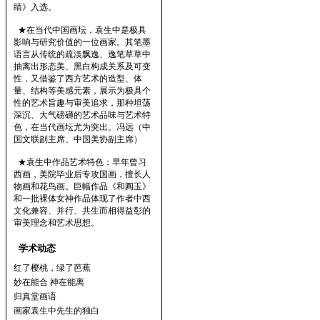
睛》入选。
★在当代中国画坛，袁生中是极具
影响与研究价值的一位画家。其笔墨
语言从传统的疏淡飘逸、逸笔草草中
抽离出形态美、黑白构成关系及可变
性，又借鉴了西方艺术的造型、体
量、结构等美感元素，展示为极具个
性的艺术旨趣与审美追求，那种坦荡
深沉、大气磅礴的艺术品味与艺术特
色，在当代画坛尤为突出。冯远（中
国文联副主席、中国美协副主席）
★袁生中作品艺术特色：早年曾习
西画，美院毕业后专攻国画，擅长人
物画和花鸟画。巨幅作品《和阗玉》
和一批裸体女神作品体现了作者中西
文化兼容、并行、共生而相得益彰的
审美理念和艺术思想。
学术动态
红了樱桃，绿了芭蕉
妙在能合 神在能离
归真堂画语
画家袁生中先生的独白