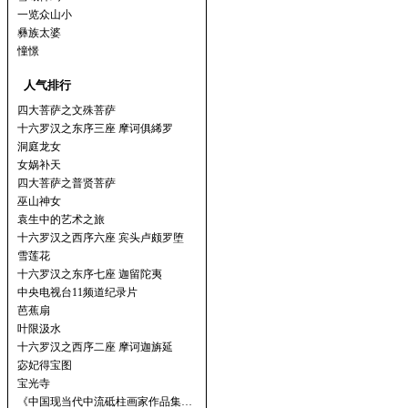
一览众山小
彝族太婆
憧憬
人气排行
四大菩萨之文殊菩萨
十六罗汉之东序三座 摩诃俱絺罗
洞庭龙女
女娲补天
四大菩萨之普贤菩萨
巫山神女
袁生中的艺术之旅
十六罗汉之西序六座 宾头卢颇罗堕
雪莲花
十六罗汉之东序七座 迦留陀夷
中央电视台11频道纪录片
芭蕉扇
叶限汲水
十六罗汉之西序二座 摩诃迦旃延
宓妃得宝图
宝光寺
《中国现当代中流砥柱画家作品集…