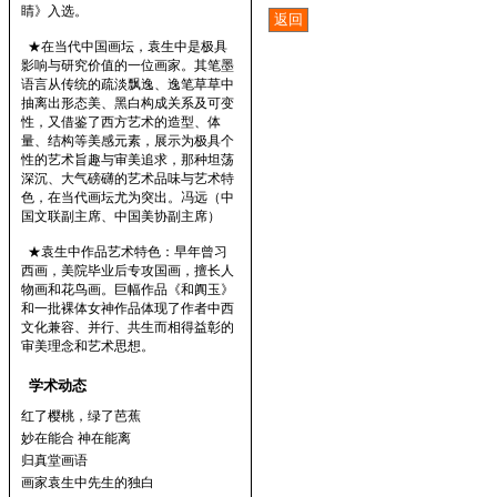
睛》入选。
★在当代中国画坛，袁生中是极具
影响与研究价值的一位画家。其笔墨
语言从传统的疏淡飘逸、逸笔草草中
抽离出形态美、黑白构成关系及可变
性，又借鉴了西方艺术的造型、体
量、结构等美感元素，展示为极具个
性的艺术旨趣与审美追求，那种坦荡
深沉、大气磅礴的艺术品味与艺术特
色，在当代画坛尤为突出。冯远（中
国文联副主席、中国美协副主席）
★袁生中作品艺术特色：早年曾习
西画，美院毕业后专攻国画，擅长人
物画和花鸟画。巨幅作品《和阗玉》
和一批裸体女神作品体现了作者中西
文化兼容、并行、共生而相得益彰的
审美理念和艺术思想。
学术动态
红了樱桃，绿了芭蕉
妙在能合 神在能离
归真堂画语
画家袁生中先生的独白