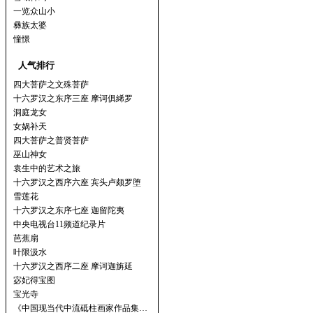
一览众山小
彝族太婆
憧憬
人气排行
四大菩萨之文殊菩萨
十六罗汉之东序三座 摩诃俱絺罗
洞庭龙女
女娲补天
四大菩萨之普贤菩萨
巫山神女
袁生中的艺术之旅
十六罗汉之西序六座 宾头卢颇罗堕
雪莲花
十六罗汉之东序七座 迦留陀夷
中央电视台11频道纪录片
芭蕉扇
叶限汲水
十六罗汉之西序二座 摩诃迦旃延
宓妃得宝图
宝光寺
《中国现当代中流砥柱画家作品集…