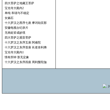
四大菩萨之地藏王菩萨
宝光寺大殿内2
单纯·和谐与不稳定
女娲石
十六罗汉之西序七座 摩诃劫宾那
安徽电视台纪录片
无画处皆成妙境
四大菩萨之观音菩萨
十六罗汉之东序五座 阿难陀
十六罗汉之东序首座 长老舍利弗
宝光寺大殿内1
情有所钟 形无定象
十六罗汉之东序四座 周利槃陀伽
川