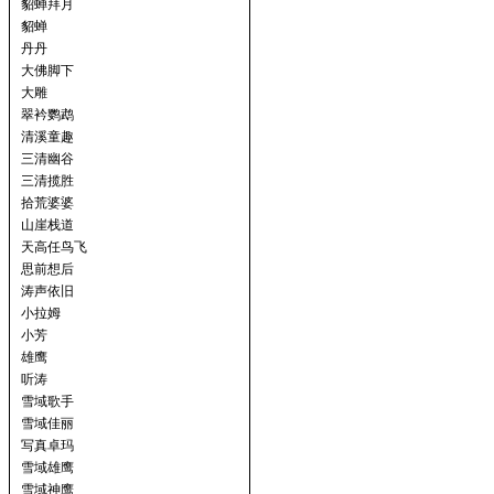
貂蝉拜月
貂蝉
丹丹
大佛脚下
大雕
翠衿鹦鹉
清溪童趣
三清幽谷
三清揽胜
拾荒婆婆
山崖栈道
天高任鸟飞
思前想后
涛声依旧
小拉姆
小芳
雄鹰
听涛
雪域歌手
雪域佳丽
写真卓玛
雪域雄鹰
雪域神鹰