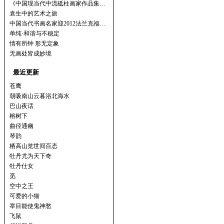
《中国现当代中流砥柱画家作品集…
袁生中的艺术之旅
中国当代书画名家迎2012法兰克福…
单纯·和谐与不稳定
情有所钟 形无定象
无画处皆成妙境
最近更新
苍鹰
朝吸南山云暮浴北海水
巴山夜话
榕树下
曲径通幽
琴韵
栖高山览世间百态
牡丹尤为天下奇
牡丹仕女
觅
空中之王
可爱的小猫
举目能使鬼神愁
飞鼠